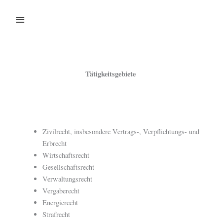
Zum
Inhalt
Main
springen
Menu
Tätigkeitsgebiete
Zivilrecht, insbesondere Vertrags-, Verpflichtungs- und
Erbrecht
Wirtschaftsrecht
Gesellschaftsrecht
Verwaltungsrecht
Vergaberecht
Energierecht
Strafrecht